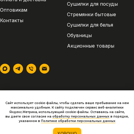
Сушилки для посуды
Оптовикам
Стремянки бытовые
Контакты
Сушилки для белья
Обувницы
Акционные товары
Сайт использует cookie-файлы, чтобы сделать ваше пребывание на нем
максимально удобным. К cайту подключен сервис веб-аналитики
ИП Колотилин П.С. ИНН:
Политика конфиденциальности
Яндекс.Метрика, использующий cookie-файлы. Оставаясь на сайте,
540320555307 /ОГРНИП:
вы даете свое согласие на
обработку персональных данных
в порядке,
312236611400060
указанном в
Политике обработки персональных данных
Согласие на обработку ПД
Договор оферты
ХОРОШО