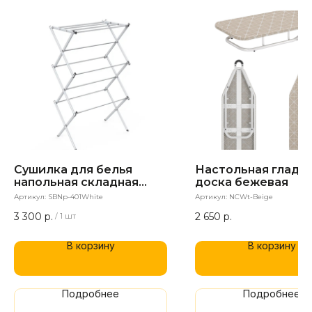
Сушилка для белья
Настольная глади
напольная складная
доска бежевая
белая
Артикул:
SBNp-401White
Артикул:
NCWt-Beige
3 300
р.
2 650
р.
/
1 шт
В корзину
В корзину
Подробнее
Подробнее